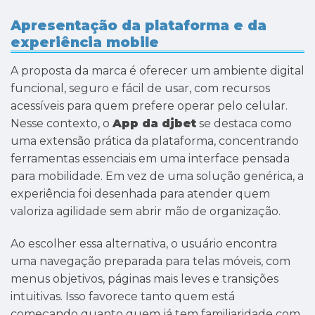
Apresentação da plataforma e da
experiência mobile
A proposta da marca é oferecer um ambiente digital
funcional, seguro e fácil de usar, com recursos
acessíveis para quem prefere operar pelo celular.
Nesse contexto, o
App da djbet
se destaca como
uma extensão prática da plataforma, concentrando
ferramentas essenciais em uma interface pensada
para mobilidade. Em vez de uma solução genérica, a
experiência foi desenhada para atender quem
valoriza agilidade sem abrir mão de organização.
Ao escolher essa alternativa, o usuário encontra
uma navegação preparada para telas móveis, com
menus objetivos, páginas mais leves e transições
intuitivas. Isso favorece tanto quem está
começando quanto quem já tem familiaridade com