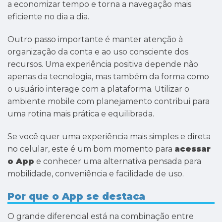
a economizar tempo e torna a navegação mais
eficiente no dia a dia.
Outro passo importante é manter atenção à
organização da conta e ao uso consciente dos
recursos. Uma experiência positiva depende não
apenas da tecnologia, mas também da forma como
o usuário interage com a plataforma. Utilizar o
ambiente mobile com planejamento contribui para
uma rotina mais prática e equilibrada.
Se você quer uma experiência mais simples e direta
no celular, este é um bom momento para
acessar
o App
e conhecer uma alternativa pensada para
mobilidade, conveniência e facilidade de uso.
Por que o App se destaca
O grande diferencial está na combinação entre