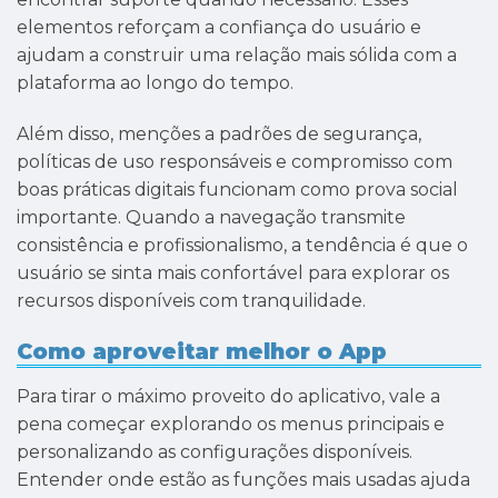
elementos reforçam a confiança do usuário e
ajudam a construir uma relação mais sólida com a
plataforma ao longo do tempo.
Além disso, menções a padrões de segurança,
políticas de uso responsáveis e compromisso com
boas práticas digitais funcionam como prova social
importante. Quando a navegação transmite
consistência e profissionalismo, a tendência é que o
usuário se sinta mais confortável para explorar os
recursos disponíveis com tranquilidade.
Como aproveitar melhor o App
Para tirar o máximo proveito do aplicativo, vale a
pena começar explorando os menus principais e
personalizando as configurações disponíveis.
Entender onde estão as funções mais usadas ajuda