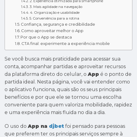
2. Experiência otimizada para smartphone
3. Mais agilidade na navegação
4. Organização e usabilidade
5. Conveniência para a rotina
Confiança, segurança e credibilidade
Como aproveitar melhor o App
Por que o App se destaca
CTA final: experimente a experiência mobile
Se você busca mais praticidade para acessar sua
conta, acompanhar partidas e aproveitar recursos
da plataforma direto do celular, o
App
é o ponto de
partida ideal. Nesta página, você vai entender como
o aplicativo funciona, quais são os seus principais
benefícios e por que ele se tornou uma escolha
conveniente para quem valoriza mobilidade, rapidez
e uma experiência mais fluida no dia a dia.
O uso do
App na
djbet
foi pensado para pessoas
que preferem ter os principais serviços sempre à