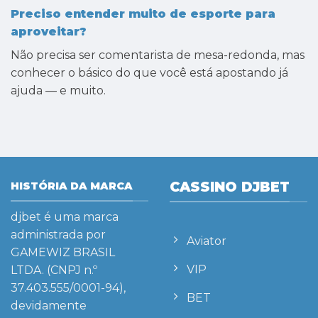
Preciso entender muito de esporte para
aproveitar?
Não precisa ser comentarista de mesa-redonda, mas
conhecer o básico do que você está apostando já
ajuda — e muito.
CASSINO DJBET
HISTÓRIA DA MARCA
djbet
é uma marca
administrada por
Aviator
GAMEWIZ BRASIL
VIP
LTDA. (CNPJ n.º
37.403.555/0001-94),
BET
devidamente