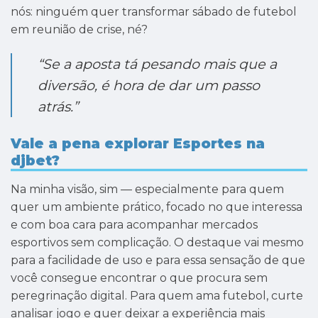
nós: ninguém quer transformar sábado de futebol
em reunião de crise, né?
“Se a aposta tá pesando mais que a
diversão, é hora de dar um passo
atrás.”
Vale a pena explorar Esportes na
djbet?
Na minha visão, sim — especialmente para quem
quer um ambiente prático, focado no que interessa
e com boa cara para acompanhar mercados
esportivos sem complicação. O destaque vai mesmo
para a facilidade de uso e para essa sensação de que
você consegue encontrar o que procura sem
peregrinação digital. Para quem ama futebol, curte
analisar jogo e quer deixar a experiência mais