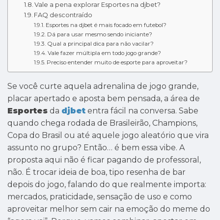
Vale a pena explorar Esportes na djbet?
FAQ descontraído
Esportes na djbet é mais focado em futebol?
Dá para usar mesmo sendo iniciante?
Qual a principal dica para não vacilar?
Vale fazer múltipla em todo jogo grande?
Preciso entender muito de esporte para aproveitar?
Se você curte aquela adrenalina de jogo grande,
placar apertado e aposta bem pensada, a área de
Esportes
da
djbet
entra fácil na conversa. Sabe
quando chega rodada de Brasileirão, Champions,
Copa do Brasil ou até aquele jogo aleatório que vira
assunto no grupo? Então… é bem essa vibe. A
proposta aqui não é ficar pagando de professoral,
não. É trocar ideia de boa, tipo resenha de bar
depois do jogo, falando do que realmente importa:
mercados, praticidade, sensação de uso e como
aproveitar melhor sem cair na emoção do meme do