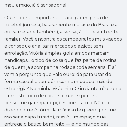
meu amigo, já é sensacional.
Outro ponto importante: para quem gosta de
futebol (ou seja, basicamente metade do Brasil e a
outra metade também), a sensação é de ambiente
familiar. Você encontra os campeonatos mais visados
e consegue analisar mercados clássicos sem
enrolação. Vitória simples, gols, ambos marcam,
handicaps… o tipo de coisa que faz parte da rotina
de quem já acompanha rodada toda semana. E aí
vem a pergunta que vale ouro: dá para usar de
forma casual e também com um pouco mais de
estratégia? Na minha visão, sim. O iniciante não toma
um susto logo de cara, e o mais experiente
consegue garimpar opções com calma. Não tô
dizendo que é fórmula mágica de green (porque
isso seria papo furado), mas é um espaço que
entrega o básico bem feito — e no mundo das