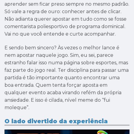
aprender sem ficar preso sempre no mesmo padrão.
Só vale a regra de ouro: conhecer antes de clicar.
Não adianta querer apostar em tudo como se fosse
comentarista poliesportivo de programa dominical.
Vai no que você entende e curte acompanhar.
E sendo bem sincero? Às vezes o melhor lance é
nem apostar naquele jogo. Sim, eu sei, parece
estranho falar isso numa página sobre esportes, mas
faz parte do jogo real. Ter disciplina para passar uma
partida é tão importante quanto encontrar uma
boa entrada. Quem tenta forçar aposta em
qualquer evento acaba virando refém da própria
ansiedade. E isso é cilada, nível meme do “fui
moleque”.
O lado divertido da experiência