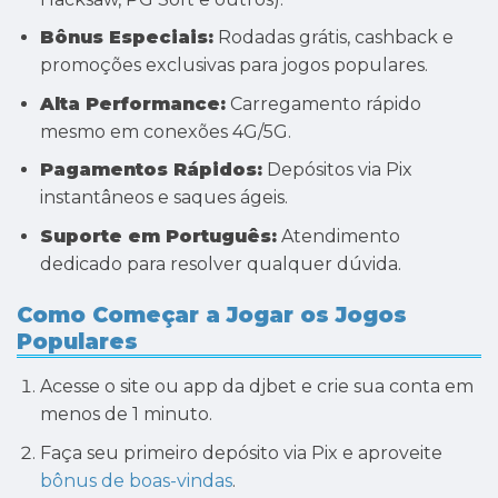
Bônus Especiais:
Rodadas grátis, cashback e
promoções exclusivas para jogos populares.
Alta Performance:
Carregamento rápido
mesmo em conexões 4G/5G.
Pagamentos Rápidos:
Depósitos via Pix
instantâneos e saques ágeis.
Suporte em Português:
Atendimento
dedicado para resolver qualquer dúvida.
Como Começar a Jogar os Jogos
Populares
Acesse o site ou app da djbet e crie sua conta em
menos de 1 minuto.
Faça seu primeiro depósito via Pix e aproveite
bônus de boas-vindas
.