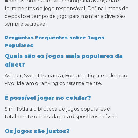
licenças internacionais, criptografia avançada e
ferramentas de jogo responsável. Defina limites de
depósito e tempo de jogo para manter a diversão
sempre saudável.
Perguntas Frequentes sobre Jogos
Populares
Quais são os jogos mais populares da
djbet?
Aviator, Sweet Bonanza, Fortune Tiger e roleta ao
vivo lideram o ranking constantemente.
É possível jogar no celular?
Sim. Toda a biblioteca de jogos populares é
totalmente otimizada para dispositivos móveis.
Os jogos são justos?