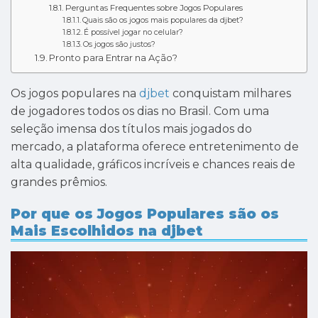
Perguntas Frequentes sobre Jogos Populares
Quais são os jogos mais populares da djbet?
É possível jogar no celular?
Os jogos são justos?
Pronto para Entrar na Ação?
Os jogos populares na
djbet
conquistam milhares
de jogadores todos os dias no Brasil. Com uma
seleção imensa dos títulos mais jogados do
mercado, a plataforma oferece entretenimento de
alta qualidade, gráficos incríveis e chances reais de
grandes prêmios.
Por que os Jogos Populares são os
Mais Escolhidos na djbet