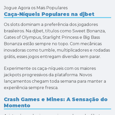
Jogue Agora os Mais Populares
Caça-Níqueis Populares na djbet
Os slots dominam a preferência dos jogadores
brasileiros. Na djbet, títulos como Sweet Bonanza,
Gates of Olympus, Starlight Princess e Big Bass
Bonanza estão sempre no topo. Com mecânicas
inovadoras como tumble, multiplicadores e rodadas
grátis, esses jogos entregam diversão sem parar.
Experimente os caça-níqueis com os maiores
jackpots progressivos da plataforma. Novos
lançamentos chegam toda semana para manter a
experiência sempre fresca.
Crash Games e Mines: A Sensação do
Momento