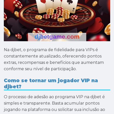
Na djbet, o programa de fidelidade para VIPs é
constantemente atualizado, oferecendo pontos
extras, recompensas e benefícios que aumentam
conforme seu nível de participação.
Como se tornar um jogador VIP na
djbet?
O processo de adesão ao programa VIP na djbet é
simples e transparente. Basta acumular pontos
jogando na plataforma ou solicitar sua inclusão ao