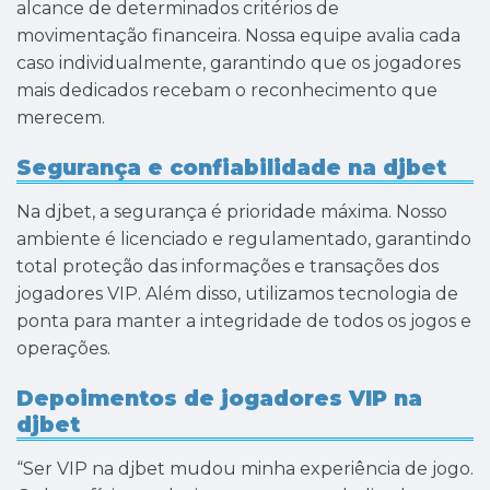
alcance de determinados critérios de
movimentação financeira. Nossa equipe avalia cada
caso individualmente, garantindo que os jogadores
mais dedicados recebam o reconhecimento que
merecem.
Segurança e confiabilidade na djbet
Na djbet, a segurança é prioridade máxima. Nosso
ambiente é licenciado e regulamentado, garantindo
total proteção das informações e transações dos
jogadores VIP. Além disso, utilizamos tecnologia de
ponta para manter a integridade de todos os jogos e
operações.
Depoimentos de jogadores VIP na
djbet
“Ser VIP na djbet mudou minha experiência de jogo.