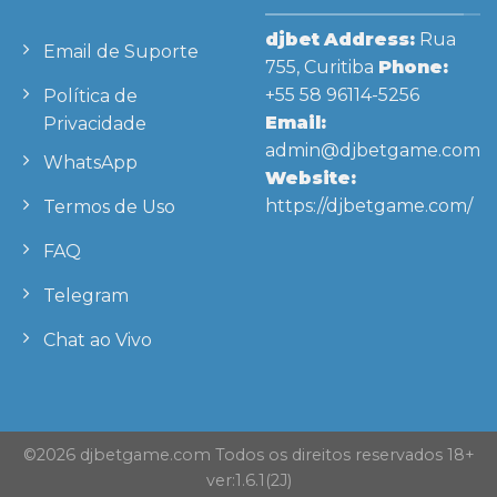
djbet
Address:
Rua
Email de Suporte
755, Curitiba
Phone:
+55 58 96114-5256
Política de
Email:
Privacidade
admin@djbetgame.com
WhatsApp
Website:
https://djbetgame.com/
Termos de Uso
FAQ
Telegram
Chat ao Vivo
©2026 djbetgame.com Todos os direitos reservados 18+
ver:1.6.1(2J)