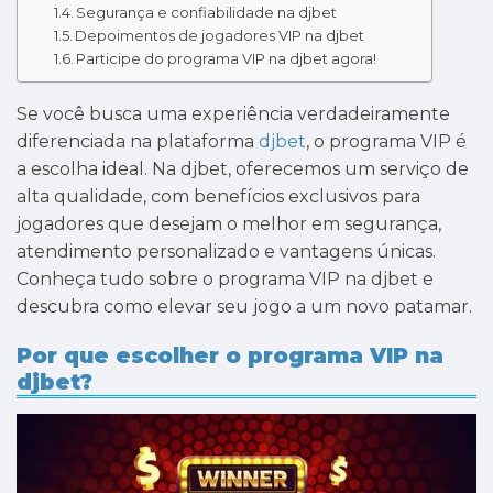
Segurança e confiabilidade na djbet
Depoimentos de jogadores VIP na djbet
Participe do programa VIP na djbet agora!
Se você busca uma experiência verdadeiramente
diferenciada na plataforma
djbet
, o programa VIP é
a escolha ideal. Na djbet, oferecemos um serviço de
alta qualidade, com benefícios exclusivos para
jogadores que desejam o melhor em segurança,
atendimento personalizado e vantagens únicas.
Conheça tudo sobre o programa VIP na djbet e
descubra como elevar seu jogo a um novo patamar.
Por que escolher o programa VIP na
djbet?