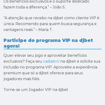
Os benefícios exclusivos e o suporte dedicado
fazem toda a diferença.” – João S.
“A atenção que recebo na djbet como cliente VIP é
única. Recomendo para quem busca segurança e
vantagens reais.” – Maria T.
Participe do programa VIP na djbet
agora!
Quer elevar seu jogo e aproveitar benefícios
exclusivos? Faça seu
cadastro
na djbet e solicite sua
inclusão no programa VIP. Aproveite a experiência
premium que só a djbet oferece para seus
jogadores mais fiéis.
Torne-se um Jogador VIP na djbet